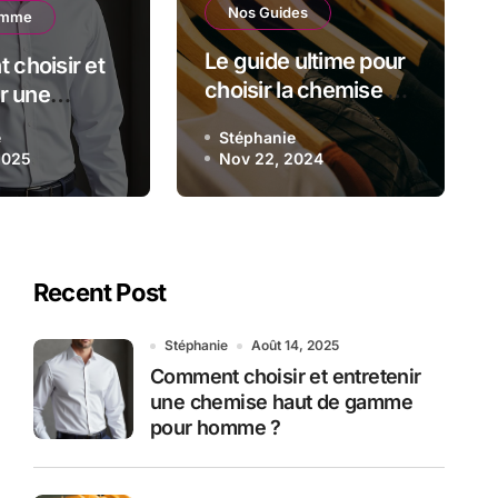
Nos Guides
omme
quoi ces chemises sont-ell
Le guide ultime pour
choisir et
ispensables de l’Automne-
choisir la chemise ou
r une
le chemisier parfait
haut de
2024 ?
e
Stéphanie
pour homme
2025
Stéphanie
Nov 22, 2024
Nov 22, 2024
Recent Post
Stéphanie
Août 14, 2025
Comment choisir et entretenir
une chemise haut de gamme
pour homme ?