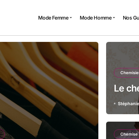
Mode Femme
Mode Homme
Nos Gu
Chemisi
Le che
Stéphani
e
Chemise