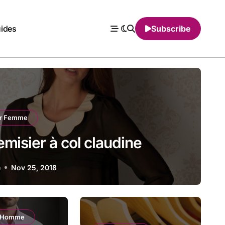
ides
Subscribe
er Femme
misier à col claudine
e
Nov 25, 2018
 Homme
Mode Femme