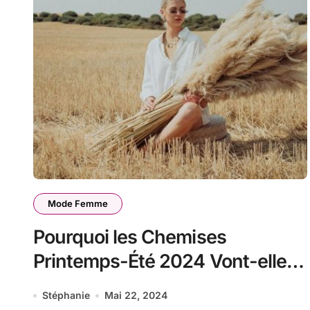
Mode Femme
Pourquoi les Chemises
Printemps-Été 2024 Vont-elles
Révolutionner Votre Garde-
Stéphanie
Mai 22, 2024
Robe ?